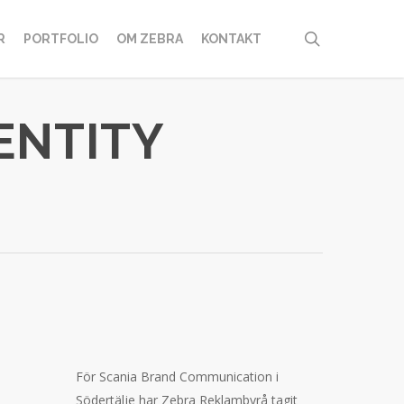
search
R
PORTFOLIO
OM ZEBRA
KONTAKT
ENTITY
För Scania Brand Communication i
Södertälje har Zebra Reklambyrå tagit