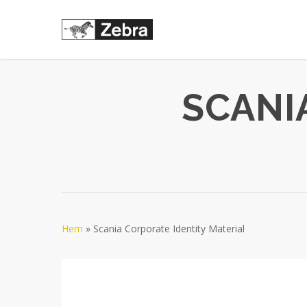
Skip
to
main
content
SCANI
Hem
»
Scania Corporate Identity Material