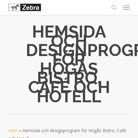
Menu
Skip
to
search
main
HEMSIDA
content
OCH
DESIGNPROG
FÖR
HÖGÅS
BISTRO,
CAFÉ OCH
HOTELL
Hem
»
Hemsida och designprogram för Högås Bistro, Café