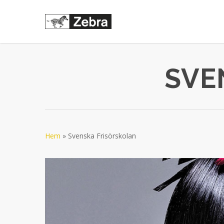
Skip
to
main
content
SVE
Hem
»
Svenska Frisörskolan
Videospelare