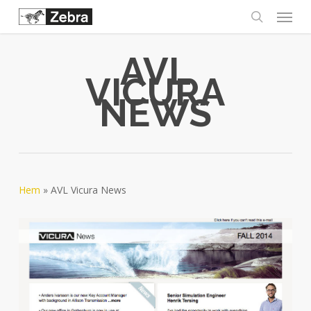
Menu
Skip
to
search
main
AVL
content
VICURA
NEWS
Hem
»
AVL Vicura News