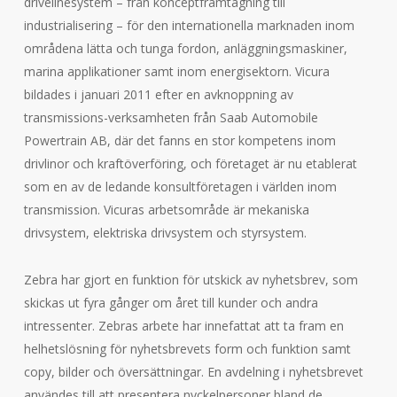
drivelinesystem
– från konceptframtagning till
industrialisering –
för den internationella marknaden inom
områdena lätta och tunga fordon, anläggningsmaskiner,
marina applikationer samt inom energisektorn
.
Vicura
bildades i januari 2011 efter en avknoppning av
transmissions-verksamheten från Saab Automobile
Powertrain AB, där det fanns en stor kompetens inom
drivlinor och kraftöverföring, och företaget är nu etablerat
som en av de ledande konsultföretagen i världen inom
transmission.
Vicuras arbetsområde är mekaniska
drivsystem, elektriska drivsystem och styrsystem.
Zebra har gjort en funktion för utskick av nyhetsbrev, som
skickas ut fyra gånger om året till kunder och andra
intressenter. Zebras arbete har innefattat att ta fram en
helhetslösning för nyhetsbrevets form och funktion samt
copy, bilder och översättningar. En avdelning i nyhetsbrevet
användes till att presentera nyckelpersoner bland de