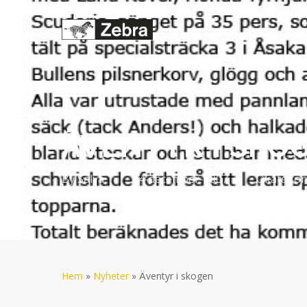
Skip
to
main
content
ÄVENTYR I SKO
By
Salva
04-december-2007
Okategor
Hem
»
Nyheter
»
Äventyr i skogen