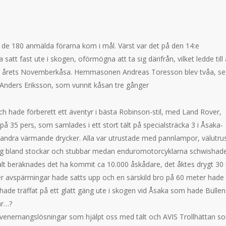
 de 180 anmälda förarna kom i mål. Värst var det på den 14:e
satt fast ute i skogen, oförmögna att ta sig därifrån, vilket ledde till 
ann årets Novemberkåsa. Hemmasonen Andreas Toresson blev tvåa, se
 Anders Eriksson, som vunnit kåsan tre gånger
h hade förberett ett äventyr i bästa Robinson-stil, med Land Rover,
på 35 pers, som samlades i ett stort tält på specialsträcka 3 i Åsaka-
h andra värmande drycker. Alla var utrustade med pannlampor, välutru
ing bland stockar och stubbar medan enduromotorcyklarna schwishad
lt beräknades det ha kommit ca 10.000 åskådare, det åktes drygt 30 m
r avspärrningar hade satts upp och en särskild bro på 60 meter hade
ade träffat på ett glatt gäng ute i skogen vid Åsaka som hade Bullen
ar…?
taget Evenemangslösningar som hjälpt oss med tält och AVIS Trollhättan s