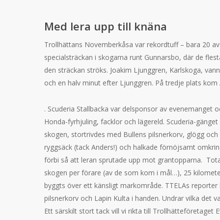
Med lera upp till knäna
Trollhättans Novemberkåsa var rekordtuff – bara 20 av
specialsträckan i skogarna runt Gunnarsbo, där de flesta 
den sträckan ströks. Joakim Ljunggren, Karlskoga, v
och en halv minut efter Ljunggren. På tredje plats kom
. Scuderia Stallbacka var delsponsor av evenemanget oc
Honda-fyrhjuling, facklor och lägereld. Scuderia-gänget 
skogen, stortrivdes med Bullens pilsnerkorv, glögg oc
ryggsäck (tack Anders!) och halkade förnöjsamt omkr
förbi så att leran sprutade upp mot grantopparna. Tota
skogen per förare (av de som kom i mål…), 25 kilomete
byggts över ett känsligt markområde. TTELAs reporter h
pilsnerkorv och Lapin Kulta i handen. Undrar vilka det v
Ett särskilt stort tack vill vi rikta till Trollhätteföre