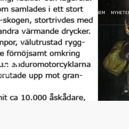
HEM
NYHETE
GEN
iserad