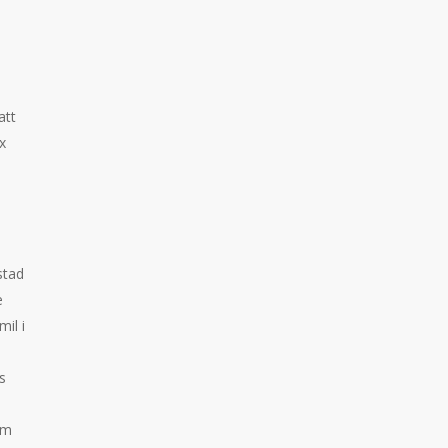
att
x
stad
e
il i
s
om