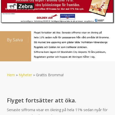
Menu
Skip
to
search
main
content
GRATTIS BROMMA!
By
Salva
17-maj-2006
Okategoriserad
Hem
»
Nyheter
»
Grattis Bromma!
Flyget fortsätter att öka.
Senaste siffrorna visar en ökning på hela 11% sedan nyår för