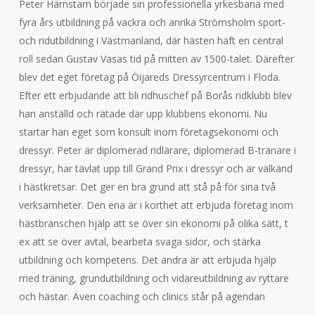
Peter Härnstam började sin professionella yrkesbana med
fyra års utbildning på vackra och anrika Strömsholm sport-
och ridutbildning i Västmanland, där hästen haft en central
roll sedan Gustav Vasas tid på mitten av 1500-talet. Därefter
blev det eget företag på Öijareds Dressyrcentrum i Floda.
Efter ett erbjudande att bli ridhuschef på Borås ridklubb blev
han anställd och rätade där upp klubbens ekonomi. Nu
startar han eget som konsult inom företagsekonomi och
dressyr. Peter är diplomerad ridlärare, diplomerad B-tränare i
dressyr, har tävlat upp till Grand Prix i dressyr och är välkänd
i hästkretsar. Det ger en bra grund att stå på för sina två
verksamheter. Den ena är i korthet att erbjuda företag inom
hästbranschen hjälp att se över sin ekonomi på olika sätt, t
ex att se över avtal, bearbeta svaga sidor, och stärka
utbildning och kompetens. Det andra är att erbjuda hjälp
med träning, grundutbildning och vidareutbildning av ryttare
och hästar. Även coaching och clinics står på agendan