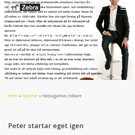
Menu
Skip
to
search
main
content
HÄSTÄGARNAS RIDDARE
By
Salva
04-september-
2007
Okategoriserad
Hem
»
Nyheter
»
Hästägarnas riddare
Peter startar eget igen