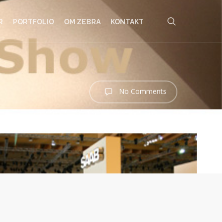
search
R
PORTFOLIO
OM ZEBRA
KONTAKT
No Comments