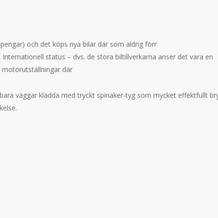
pengar) och det köps nya bilar där som aldrig förr
ternationell status – dvs. de stora biltillverkarna anser det vara en
motorutställningar där
åsbara väggar klädda med tryckt spinaker-tyg som mycket effektfullt br
kelse.