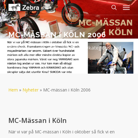
Menu
Skip
to
search
main
content
MC-MÄSSAN I KÖLN 2006
By
Salva
16-mars-2007
Okategoriserad
Hem
»
Nyheter
»
MC-mässan i Köln 2006
MC-Mässan i Köln
När vi var på MC-mässan i Köln i oktober så fick vi en