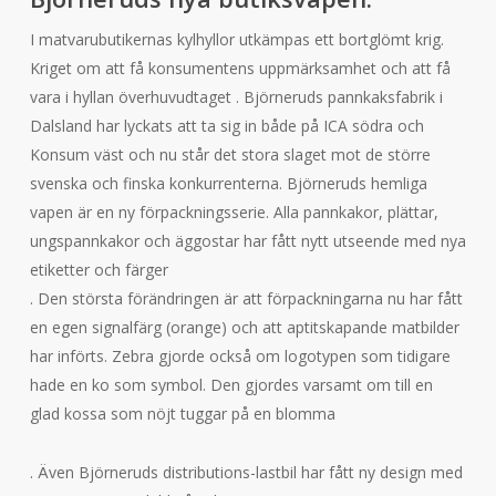
I matvarubutikernas kylhyllor utkämpas ett bortglömt krig.
Kriget om att få konsumentens uppmärksamhet och att få
vara i hyllan överhuvudtaget . Björneruds pannkaksfabrik i
Dalsland har lyckats att ta sig in både på ICA södra och
Konsum väst och nu står det stora slaget mot de större
svenska och finska konkurrenterna. Björneruds hemliga
vapen är en ny förpackningsserie. Alla pannkakor, plättar,
ungspannkakor och äggostar har fått nytt utseende med nya
etiketter och färger
. Den största förändringen är att förpackningarna nu har fått
en egen signalfärg (orange) och att aptitskapande matbilder
har införts. Zebra gjorde också om logotypen som tidigare
hade en ko som symbol. Den gjordes varsamt om till en
glad kossa som nöjt tuggar på en blomma
. Även Björneruds distributions-lastbil har fått ny design med