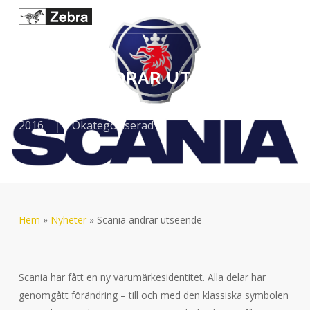
Menu
Skip
to
search
main
content
SCANIA ÄNDRAR UTSEENDE
By
Leif Strid
04-oktober-
2016
Okategoriserad
Hem
»
Nyheter
»
Scania ändrar utseende
Scania har fått en ny varumärkesidentitet. Alla delar har
genomgått förändring – till och med den klassiska symbolen