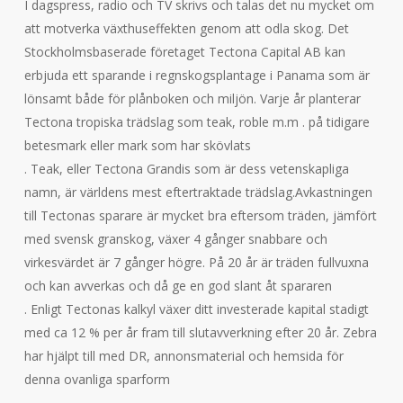
I dagspress, radio och TV skrivs och talas det nu mycket om
att motverka växthuseffekten genom att odla skog. Det
Stockholmsbaserade företaget Tectona Capital AB kan
erbjuda ett sparande i regnskogsplantage i Panama som är
lönsamt både för plånboken och miljön. Varje år planterar
Tectona tropiska trädslag som teak, roble m.m . på tidigare
betesmark eller mark som har skövlats
. Teak, eller Tectona Grandis som är dess vetenskapliga
namn, är världens mest eftertraktade trädslag.Avkastningen
till Tectonas sparare är mycket bra eftersom träden, jämfört
med svensk granskog, växer 4 gånger snabbare och
virkesvärdet är 7 gånger högre. På 20 år är träden fullvuxna
och kan avverkas och då ge en god slant åt spararen
. Enligt Tectonas kalkyl växer ditt investerade kapital stadigt
med ca 12 % per år fram till slutavverkning efter 20 år. Zebra
har hjälpt till med DR, annonsmaterial och hemsida för
denna ovanliga sparform