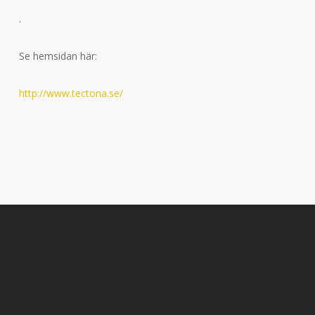
.
Se hemsidan här:
http://www.tectona.se/