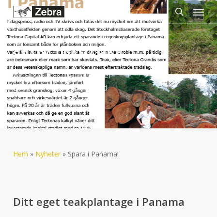
Menu
Skip
to
search
main
content
SPARA I PANAMA!
By
Salva
14-november-
2007
Okategoriserad
Hem
»
Nyheter
»
Spara i Panama!
Ditt eget teakplantage i Panama