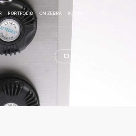
search
R
PORTFOLIO
OM ZEBRA
KONTAKT
No Comments