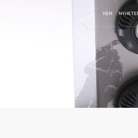
HEM
NYHETE
5, MOSKVA
erad