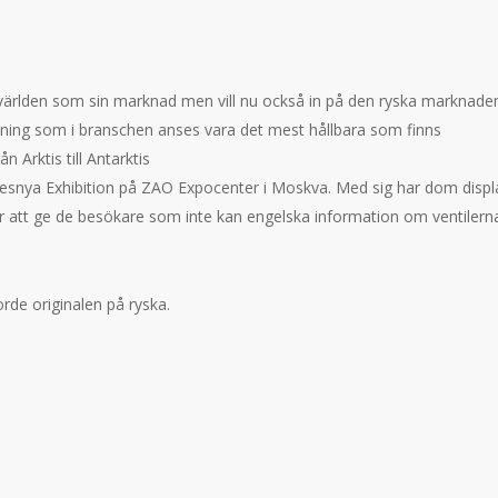
ärlden som sin marknad men vill nu också in på den ryska marknaden
ykning som i branschen anses vara det mest hållbara som finns
n Arktis till Antarktis
 Presnya Exhibition på ZAO Expocenter i Moskva. Med sig har dom displ
 att ge de besökare som inte kan engelska information om ventilern
orde originalen på ryska.